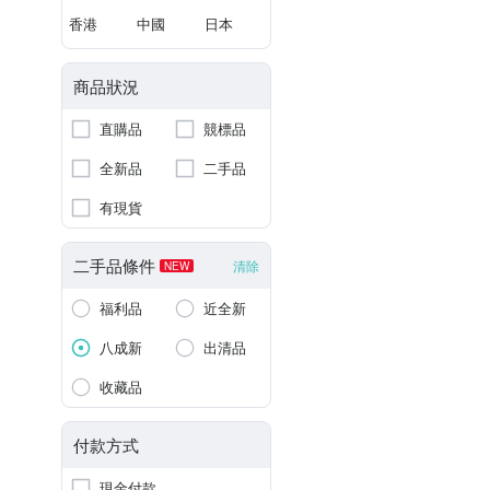
香港
中國
日本
商品狀況
直購品
競標品
全新品
二手品
有現貨
二手品條件
清除
NEW
福利品
近全新
八成新
出清品
收藏品
付款方式
現金付款