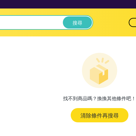
搜尋
找不到商品嗎？換換其他條件吧！
清除條件再搜尋