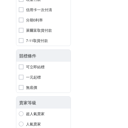
信用卡一次付清
分期0利率
萊爾富取貨付款
7-11取貨付款
競標條件
可立即結標
一元起標
無底價
賣家等級
超人氣賣家
人氣賣家