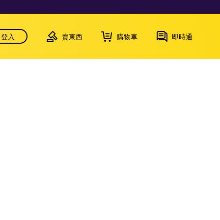
登入
賣東西
購物車
即時通