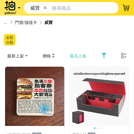
威寶
登
門號/儲值卡
威寶
全部
分類
最新上架
價格
最高人氣