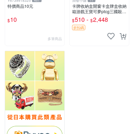
Y6739918325
潤發小舖
451
11
特價商品10元
卡牌收納盒開窗卡盒牌盒收納
箱游戲王寶可夢ptcg三國殺海
賊王dtcg
10
510 -
2,448
$
$
$
折扣碼
多筆商品