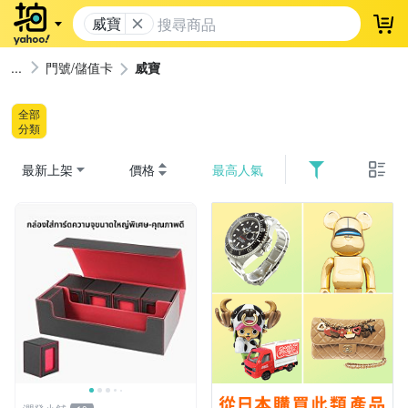
威寶
登
門號/儲值卡
威寶
全部
分類
最新上架
價格
最高人氣