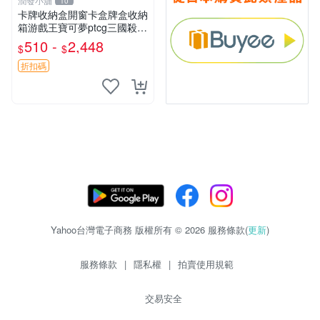
潤發小舖
10
卡牌收納盒開窗卡盒牌盒收納
箱游戲王寶可夢ptcg三國殺海
賊王dtcg
510 -
2,448
$
$
折扣碼
Yahoo台灣電子商務 版權所有 © 2026 服務條款(
更新
)
服務條款
|
隱私權
|
拍賣使用規範
交易安全