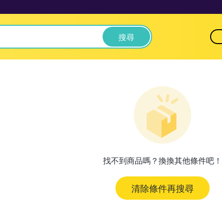
搜尋
找不到商品嗎？換換其他條件吧！
清除條件再搜尋