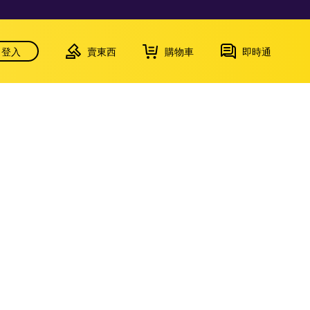
登入
賣東西
購物車
即時通