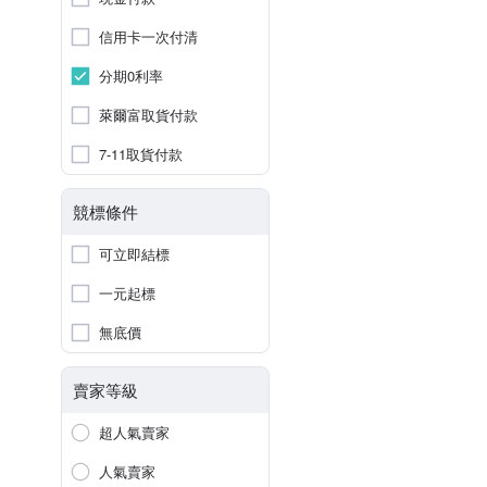
信用卡一次付清
分期0利率
萊爾富取貨付款
7-11取貨付款
競標條件
可立即結標
一元起標
無底價
賣家等級
超人氣賣家
人氣賣家