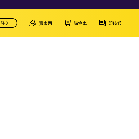
登入
賣東西
購物車
即時通