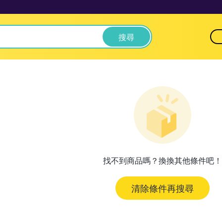
搜尋
找不到商品嗎？換換其他條件吧！
清除條件再搜尋