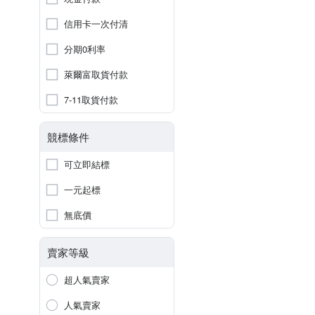
信用卡一次付清
分期0利率
萊爾富取貨付款
7-11取貨付款
競標條件
可立即結標
一元起標
無底價
賣家等級
超人氣賣家
人氣賣家