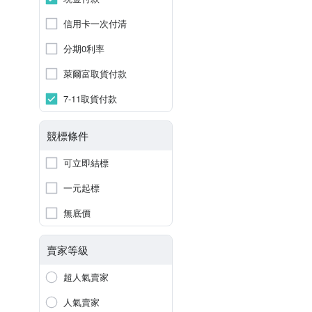
信用卡一次付清
分期0利率
萊爾富取貨付款
7-11取貨付款
競標條件
可立即結標
一元起標
無底價
賣家等級
超人氣賣家
人氣賣家