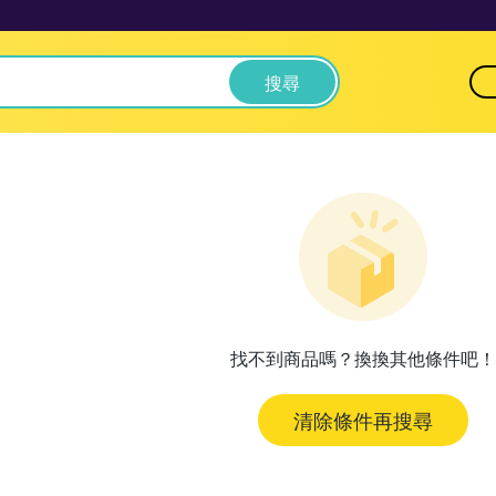
搜尋
找不到商品嗎？換換其他條件吧！
清除條件再搜尋