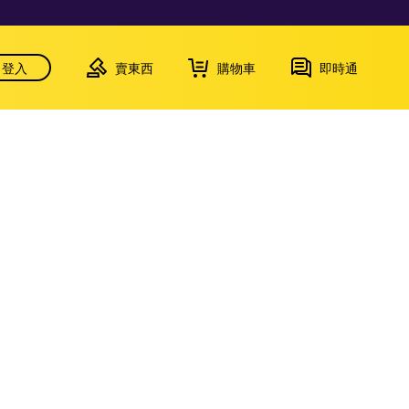
登入
賣東西
購物車
即時通