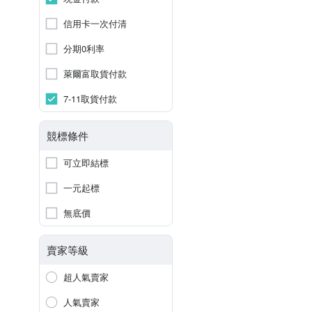
信用卡一次付清
分期0利率
萊爾富取貨付款
7-11取貨付款
競標條件
可立即結標
一元起標
無底價
賣家等級
超人氣賣家
人氣賣家