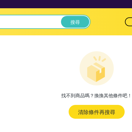
搜尋
找不到商品嗎？換換其他條件吧！
清除條件再搜尋