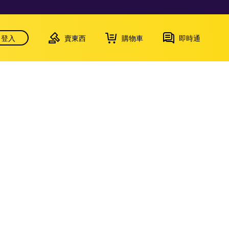
登入
賣東西
購物車
即時通