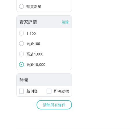
拍賣新星
賣家評價
清除
1-100
高於100
高於1,000
高於10,000
時間
新刊登
即將結標
清除所有條件