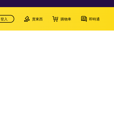
登入
賣東西
購物車
即時通