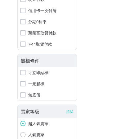
信用卡一次付清
分期0利率
萊爾富取貨付款
7-11取貨付款
競標條件
可立即結標
一元起標
無底價
賣家等級
清除
超人氣賣家
人氣賣家