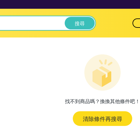
搜尋
找不到商品嗎？換換其他條件吧！
清除條件再搜尋