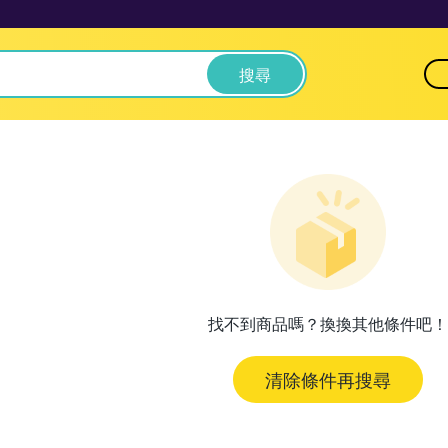
搜尋
找不到商品嗎？換換其他條件吧！
清除條件再搜尋