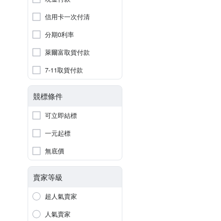
信用卡一次付清
分期0利率
萊爾富取貨付款
7-11取貨付款
競標條件
可立即結標
一元起標
無底價
賣家等級
超人氣賣家
人氣賣家