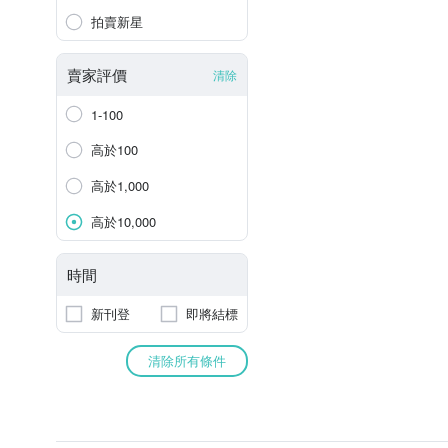
拍賣新星
賣家評價
清除
1-100
高於100
高於1,000
高於10,000
時間
新刊登
即將結標
清除所有條件