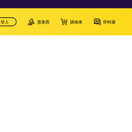
登入
賣東西
購物車
即時通