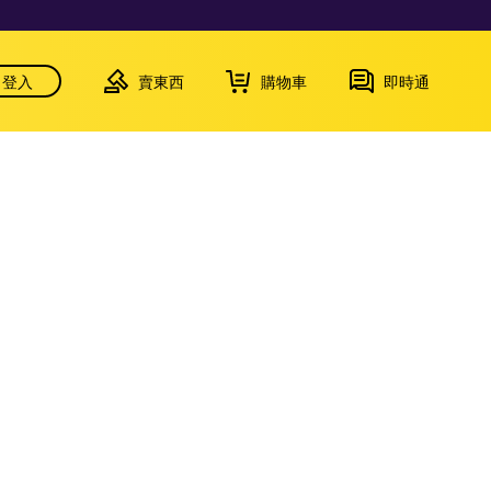
登入
賣東西
購物車
即時通