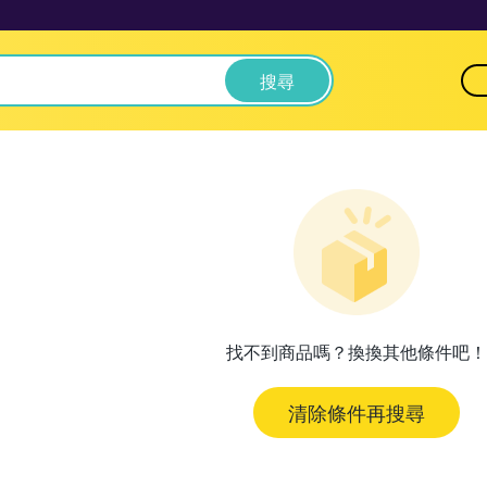
搜尋
找不到商品嗎？換換其他條件吧！
清除條件再搜尋