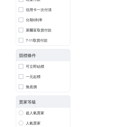
信用卡一次付清
分期0利率
萊爾富取貨付款
7-11取貨付款
競標條件
可立即結標
一元起標
無底價
賣家等級
超人氣賣家
人氣賣家