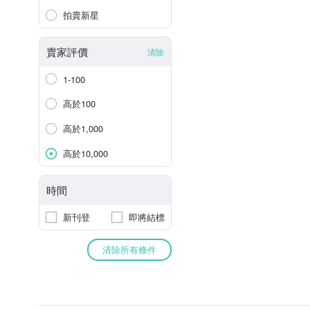
拍賣新星
賣家評價
清除
1-100
高於100
高於1,000
高於10,000
時間
新刊登
即將結標
清除所有條件