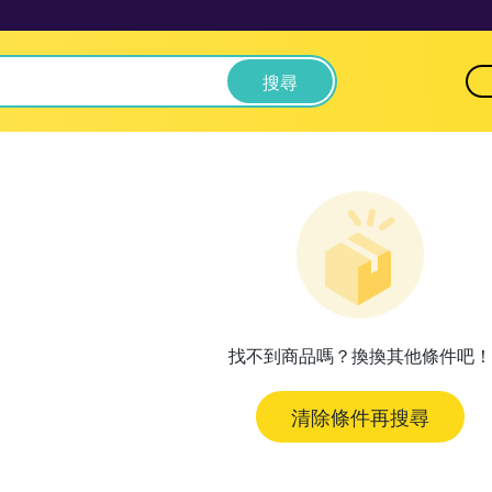
搜尋
找不到商品嗎？換換其他條件吧！
清除條件再搜尋