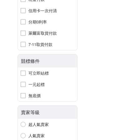
信用卡一次付清
分期0利率
萊爾富取貨付款
7-11取貨付款
競標條件
可立即結標
一元起標
無底價
賣家等級
超人氣賣家
人氣賣家