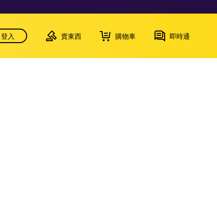
登入
賣東西
購物車
即時通