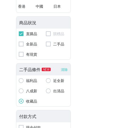
香港
中國
日本
商品狀況
直購品
競標品
全新品
二手品
有現貨
二手品條件
清除
NEW
福利品
近全新
八成新
出清品
收藏品
付款方式
現金付款