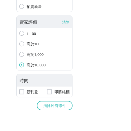
拍賣新星
賣家評價
清除
1-100
高於100
高於1,000
高於10,000
時間
新刊登
即將結標
清除所有條件