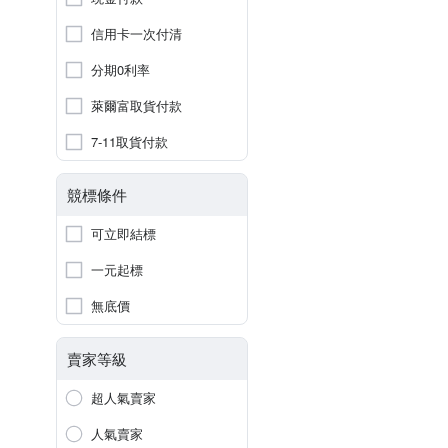
信用卡一次付清
分期0利率
萊爾富取貨付款
7-11取貨付款
競標條件
可立即結標
一元起標
無底價
賣家等級
超人氣賣家
人氣賣家