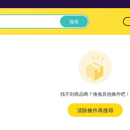
搜尋
找不到商品嗎？換換其他條件吧！
清除條件再搜尋