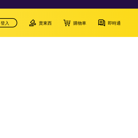
登入
賣東西
購物車
即時通