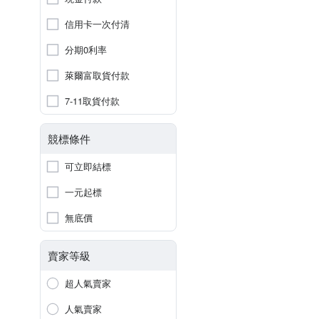
信用卡一次付清
分期0利率
萊爾富取貨付款
7-11取貨付款
競標條件
可立即結標
一元起標
無底價
賣家等級
超人氣賣家
人氣賣家