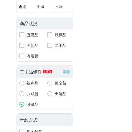
香港
中國
日本
商品狀況
直購品
競標品
全新品
二手品
有現貨
二手品條件
清除
NEW
福利品
近全新
八成新
出清品
收藏品
付款方式
現金付款