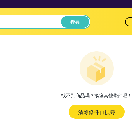
搜尋
找不到商品嗎？換換其他條件吧！
清除條件再搜尋