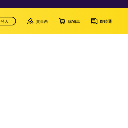
登入
賣東西
購物車
即時通