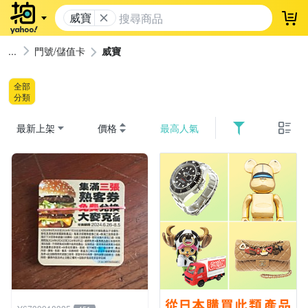
威寶
登
門號/儲值卡
威寶
全部
分類
最新上架
價格
最高人氣