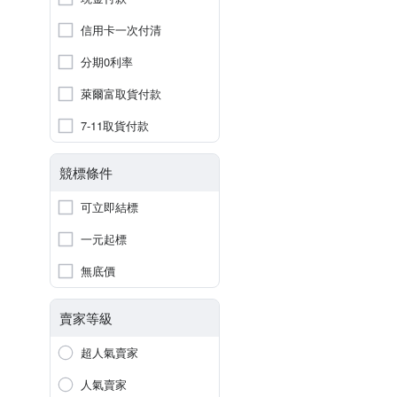
信用卡一次付清
分期0利率
萊爾富取貨付款
7-11取貨付款
競標條件
可立即結標
一元起標
無底價
賣家等級
超人氣賣家
人氣賣家