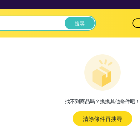
搜尋
找不到商品嗎？換換其他條件吧！
清除條件再搜尋