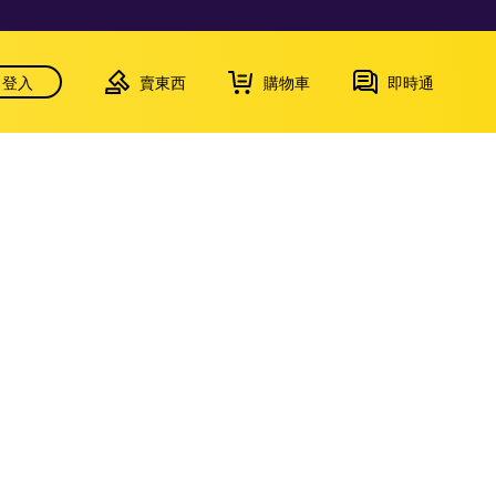
登入
賣東西
購物車
即時通