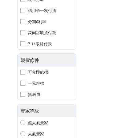
信用卡一次付清
分期0利率
萊爾富取貨付款
7-11取貨付款
競標條件
可立即結標
一元起標
無底價
賣家等級
超人氣賣家
人氣賣家