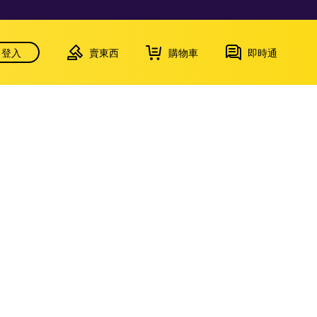
登入
賣東西
購物車
即時通