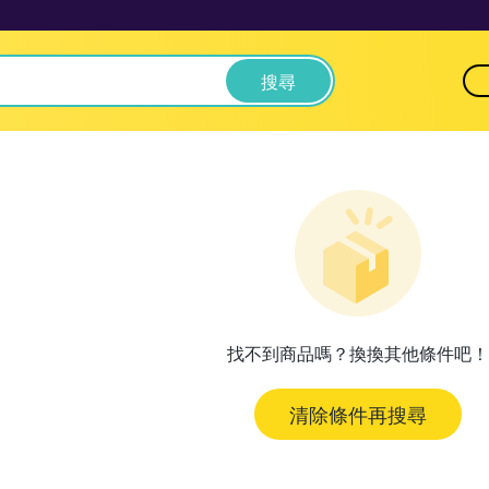
搜尋
找不到商品嗎？換換其他條件吧！
清除條件再搜尋