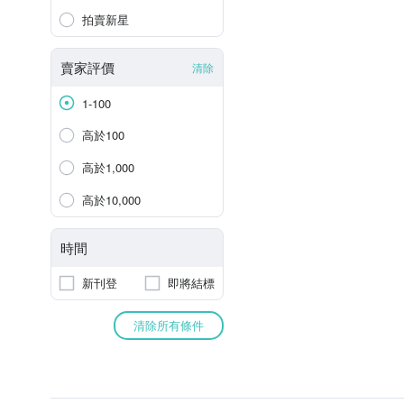
拍賣新星
賣家評價
清除
1-100
高於100
高於1,000
高於10,000
時間
新刊登
即將結標
清除所有條件