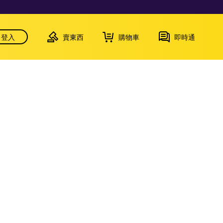
登入
賣東西
購物車
即時通