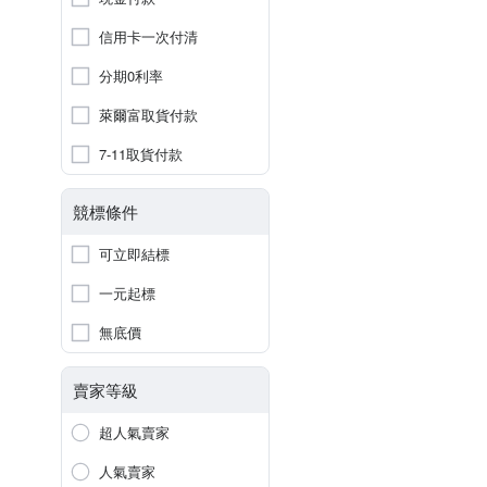
信用卡一次付清
分期0利率
萊爾富取貨付款
7-11取貨付款
競標條件
可立即結標
一元起標
無底價
賣家等級
超人氣賣家
人氣賣家