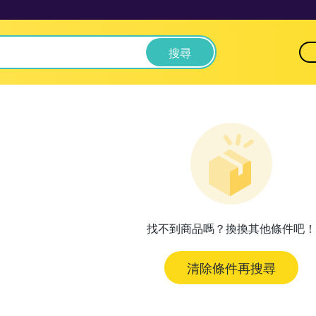
搜尋
找不到商品嗎？換換其他條件吧！
清除條件再搜尋