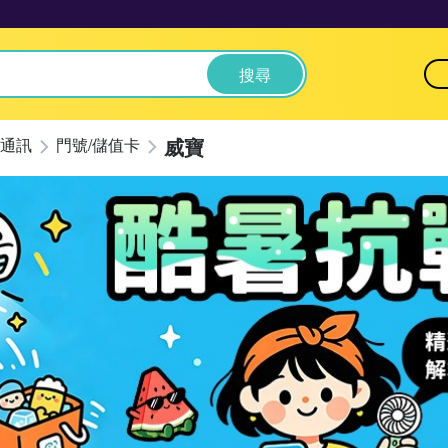
搜尋
威寶
通訊
門號/儲值卡