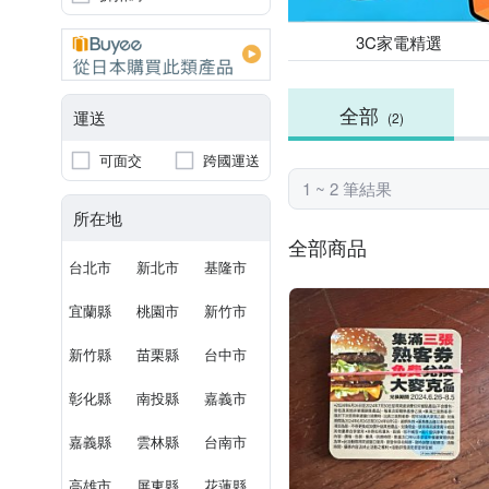
3C家電精選
全部
運送
(2)
可面交
跨國運送
1 ~ 2 筆結果
所在地
全部商品
台北市
新北市
基隆市
宜蘭縣
桃園市
新竹市
新竹縣
苗栗縣
台中市
彰化縣
南投縣
嘉義市
嘉義縣
雲林縣
台南市
高雄市
屏東縣
花蓮縣