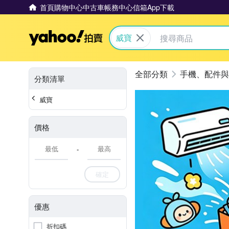
首頁
購物中心
中古車
帳務中心
信箱
App下載
Yahoo拍賣
威寶
手機、配件與
分類清單
威寶
價格
-
確定
優惠
折扣碼