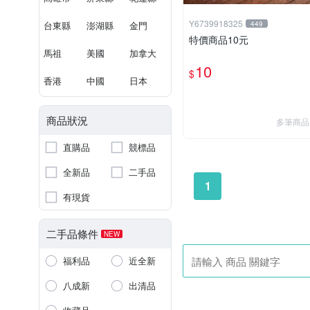
Y6739918325
台東縣
澎湖縣
金門
449
特價商品10元
馬祖
美國
加拿大
10
$
香港
中國
日本
商品狀況
多筆商品
直購品
競標品
全新品
二手品
1
有現貨
二手品條件
NEW
福利品
近全新
八成新
出清品