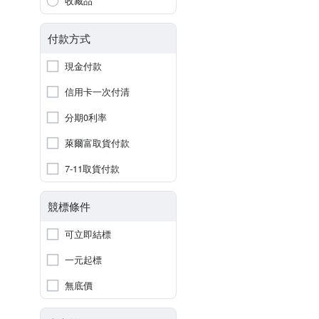
收藏品
付款方式
現金付款
信用卡一次付清
分期0利率
萊爾富取貨付款
7-11取貨付款
競標條件
可立即結標
一元起標
無底價