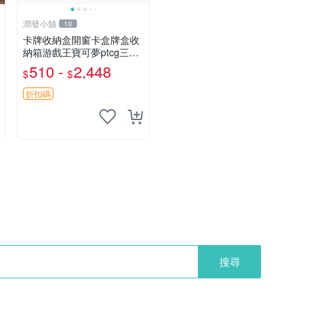
潤發小舖
10
卡牌收納盒開窗卡盒牌盒收
納箱游戲王寶可夢ptcg三國
殺海賊王dtcg
510 -
2,448
$
$
折扣碼
搜尋