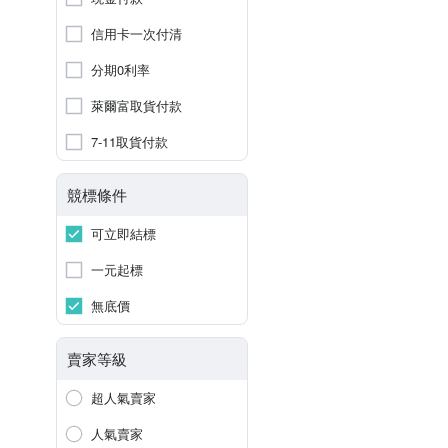
信用卡一次付清
分期0利率
萊爾富取貨付款
7-11取貨付款
競標條件
可立即結標
一元起標
無底價
賣家等級
超人氣賣家
人氣賣家