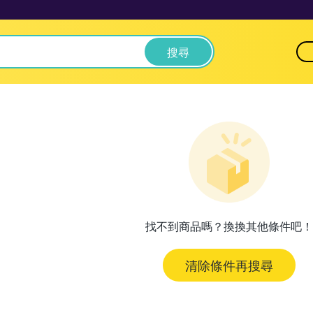
搜尋
找不到商品嗎？換換其他條件吧！
清除條件再搜尋