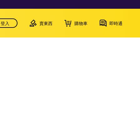
登入
賣東西
購物車
即時通