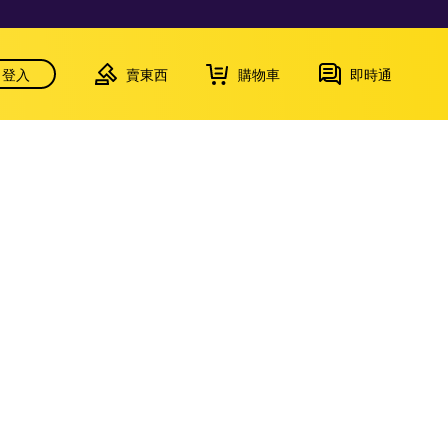
登入
賣東西
購物車
即時通