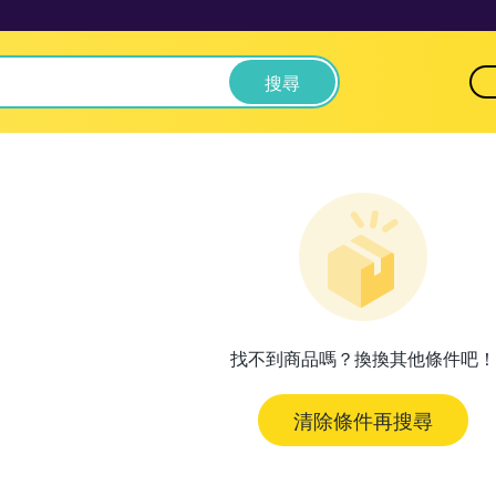
搜尋
找不到商品嗎？換換其他條件吧！
清除條件再搜尋