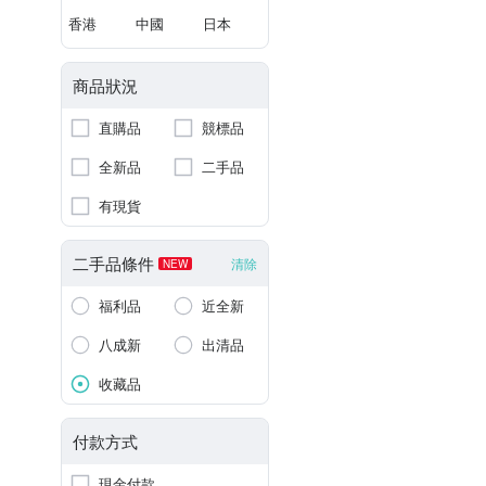
香港
中國
日本
商品狀況
直購品
競標品
全新品
二手品
有現貨
二手品條件
清除
NEW
福利品
近全新
八成新
出清品
收藏品
付款方式
現金付款