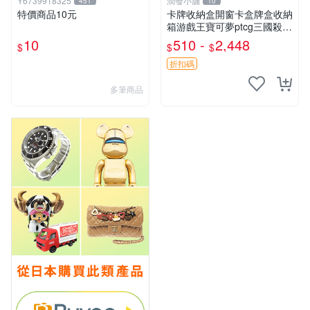
Y6739918325
潤發小舖
451
10
特價商品10元
卡牌收納盒開窗卡盒牌盒收納
箱游戲王寶可夢ptcg三國殺海
賊王dtcg
10
510 -
2,448
$
$
$
折扣碼
多筆商品