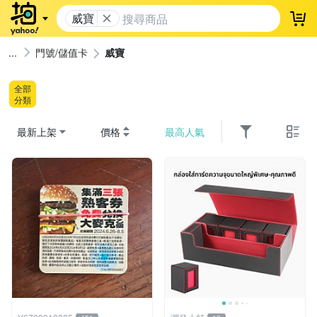
威寶
登
門號/儲值卡
威寶
全部
分類
最新上架
價格
最高人氣