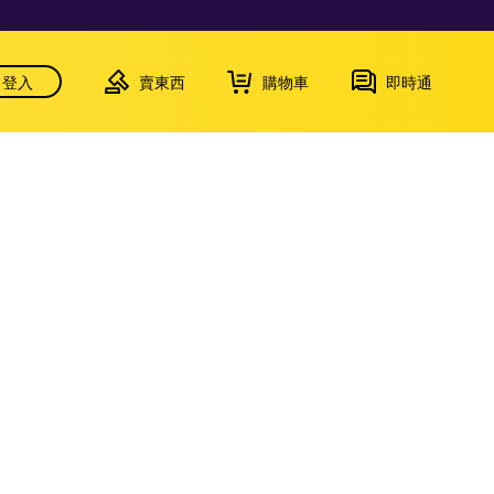
登入
賣東西
購物車
即時通