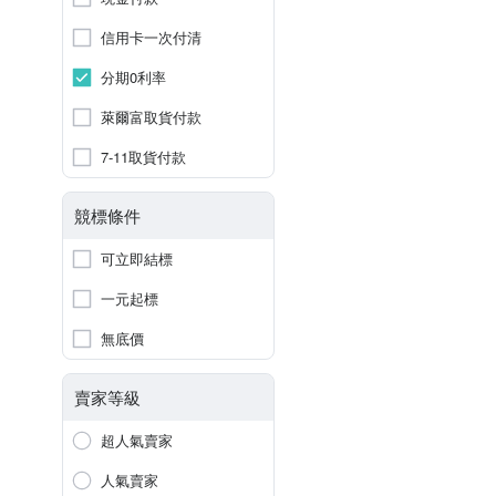
信用卡一次付清
分期0利率
萊爾富取貨付款
7-11取貨付款
競標條件
可立即結標
一元起標
無底價
賣家等級
超人氣賣家
人氣賣家