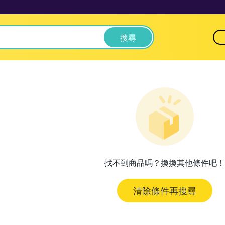
搜尋
找不到商品嗎？換換其他條件吧！
清除條件再搜尋