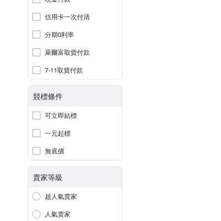
信用卡一次付清
分期0利率
萊爾富取貨付款
7-11取貨付款
競標條件
可立即結標
一元起標
無底價
賣家等級
超人氣賣家
人氣賣家