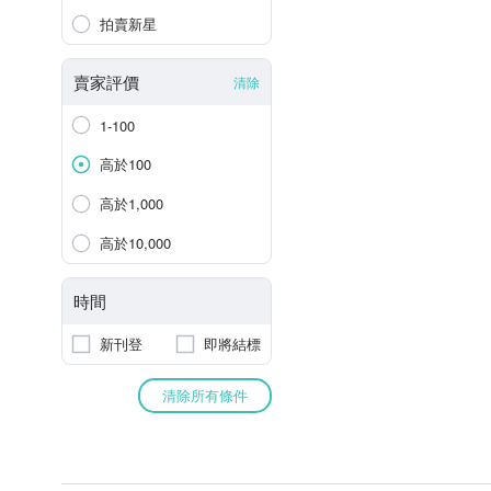
拍賣新星
賣家評價
清除
1-100
高於100
高於1,000
高於10,000
時間
新刊登
即將結標
清除所有條件