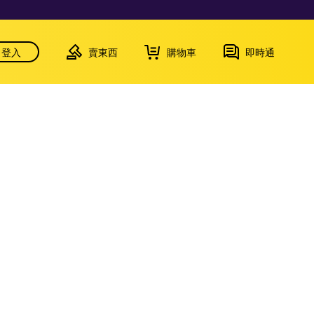
登入
賣東西
購物車
即時通