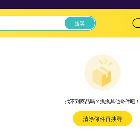
搜尋
找不到商品嗎？換換其他條件吧！
清除條件再搜尋