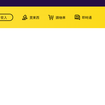
登入
賣東西
購物車
即時通