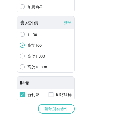
拍賣新星
賣家評價
清除
1-100
高於100
高於1,000
高於10,000
時間
新刊登
即將結標
清除所有條件