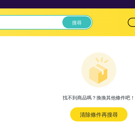
搜尋
找不到商品嗎？換換其他條件吧！
清除條件再搜尋