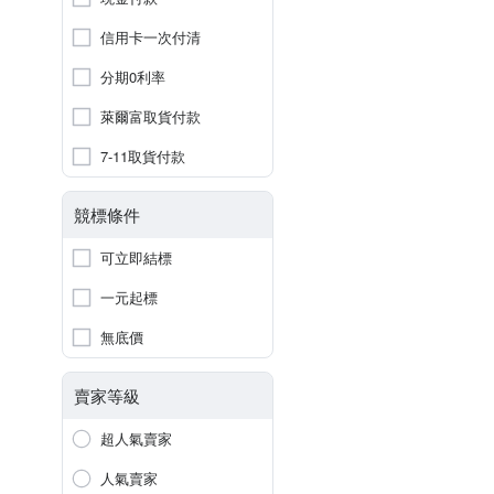
信用卡一次付清
分期0利率
萊爾富取貨付款
7-11取貨付款
競標條件
可立即結標
一元起標
無底價
賣家等級
超人氣賣家
人氣賣家