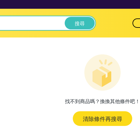
搜尋
找不到商品嗎？換換其他條件吧！
清除條件再搜尋