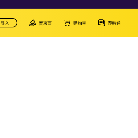
登入
賣東西
購物車
即時通