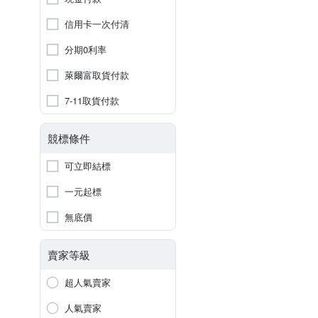
信用卡一次付清
分期0利率
萊爾富取貨付款
7-11取貨付款
競標條件
可立即結標
一元起標
無底價
賣家等級
超人氣賣家
人氣賣家