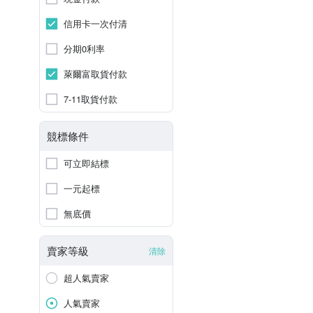
信用卡一次付清
分期0利率
萊爾富取貨付款
7-11取貨付款
競標條件
可立即結標
一元起標
無底價
賣家等級
清除
超人氣賣家
人氣賣家