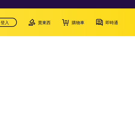
登入
賣東西
購物車
即時通