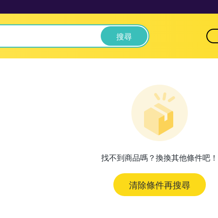
搜尋
找不到商品嗎？換換其他條件吧！
清除條件再搜尋