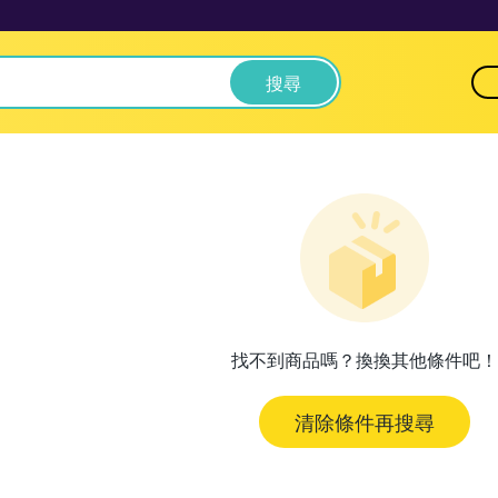
搜尋
找不到商品嗎？換換其他條件吧！
清除條件再搜尋