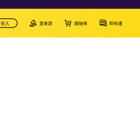
登入
賣東西
購物車
即時通