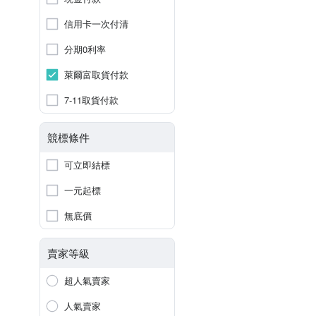
信用卡一次付清
分期0利率
萊爾富取貨付款
7-11取貨付款
競標條件
可立即結標
一元起標
無底價
賣家等級
超人氣賣家
人氣賣家