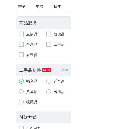
香港
中國
日本
商品狀況
直購品
競標品
全新品
二手品
有現貨
二手品條件
清除
NEW
福利品
近全新
八成新
出清品
收藏品
付款方式
現金付款