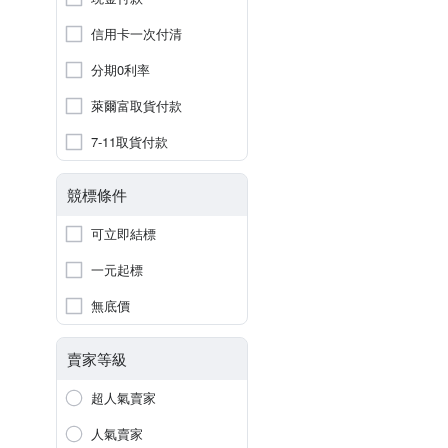
信用卡一次付清
分期0利率
萊爾富取貨付款
7-11取貨付款
競標條件
可立即結標
一元起標
無底價
賣家等級
超人氣賣家
人氣賣家