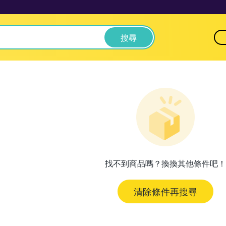
搜尋
找不到商品嗎？換換其他條件吧！
清除條件再搜尋