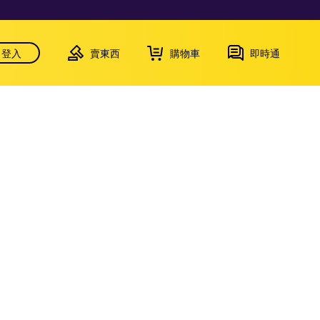
登入
賣東西
購物車
即時通