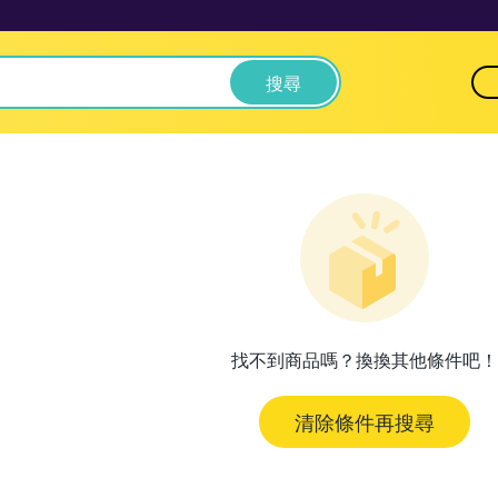
搜尋
找不到商品嗎？換換其他條件吧！
清除條件再搜尋