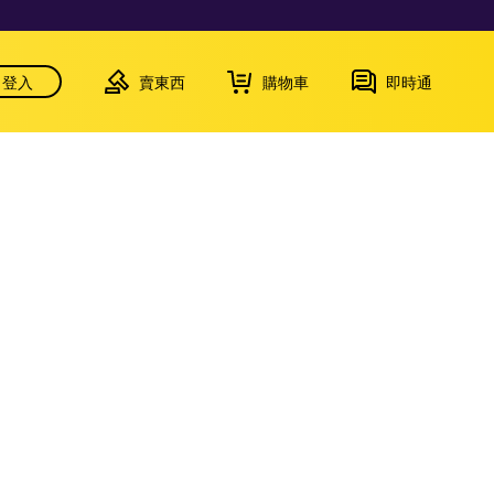
登入
賣東西
購物車
即時通