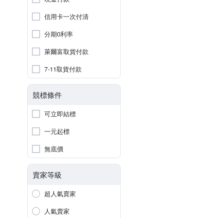
信用卡一次付清
分期0利率
萊爾富取貨付款
7-11取貨付款
競標條件
可立即結標
一元起標
無底價
賣家等級
超人氣賣家
人氣賣家