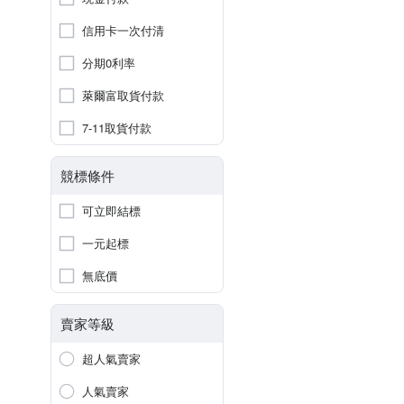
信用卡一次付清
分期0利率
萊爾富取貨付款
7-11取貨付款
競標條件
可立即結標
一元起標
無底價
賣家等級
超人氣賣家
人氣賣家