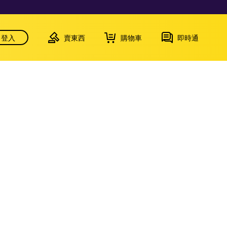
登入
賣東西
購物車
即時通