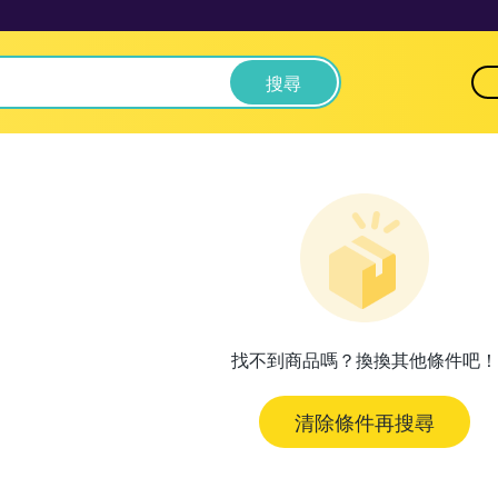
搜尋
找不到商品嗎？換換其他條件吧！
清除條件再搜尋