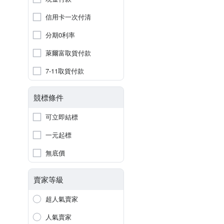
信用卡一次付清
分期0利率
萊爾富取貨付款
7-11取貨付款
競標條件
可立即結標
一元起標
無底價
賣家等級
超人氣賣家
人氣賣家