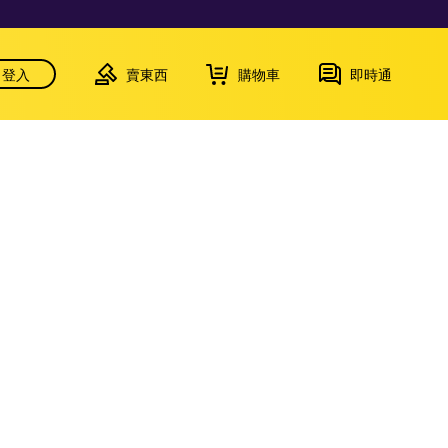
登入
賣東西
購物車
即時通