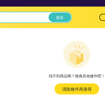
搜尋
找不到商品嗎？換換其他條件吧！
清除條件再搜尋