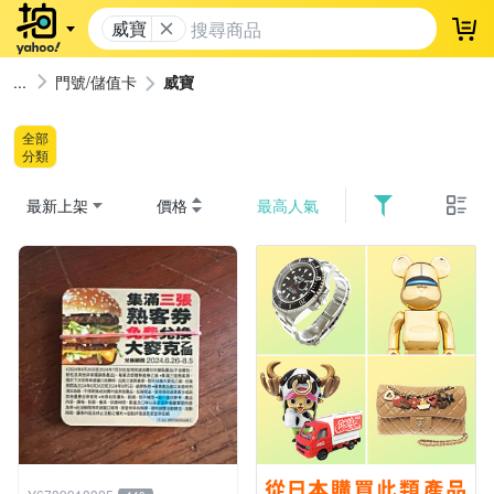
威寶
登
門號/儲值卡
威寶
全部
分類
最新上架
價格
最高人氣