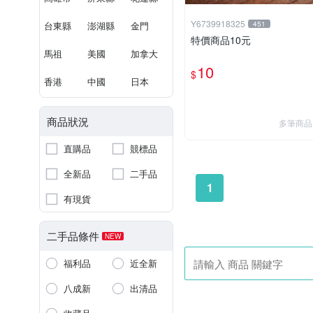
Y6739918325
台東縣
澎湖縣
金門
451
特價商品10元
馬祖
美國
加拿大
10
$
香港
中國
日本
商品狀況
多筆商品
直購品
競標品
全新品
二手品
1
有現貨
二手品條件
NEW
福利品
近全新
八成新
出清品