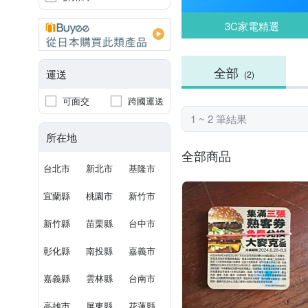
3C家電精選
全部
運送
(2)
可面交
跨國運送
1 ~ 2 筆結果
所在地
全部商品
台北市
新北市
基隆市
宜蘭縣
桃園市
新竹市
新竹縣
苗栗縣
台中市
彰化縣
南投縣
嘉義市
嘉義縣
雲林縣
台南市
高雄市
屏東縣
花蓮縣