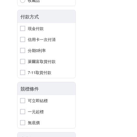
收藏品
付款方式
現金付款
信用卡一次付清
分期0利率
萊爾富取貨付款
7-11取貨付款
競標條件
可立即結標
一元起標
無底價