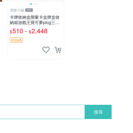
潤發小舖
11
卡牌收納盒開窗卡盒牌盒收
納箱游戲王寶可夢ptcg三國
殺海賊王dtcg
510 -
2,448
$
$
折扣碼
搜尋