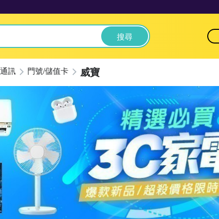
搜尋
威寶
通訊
門號/儲值卡