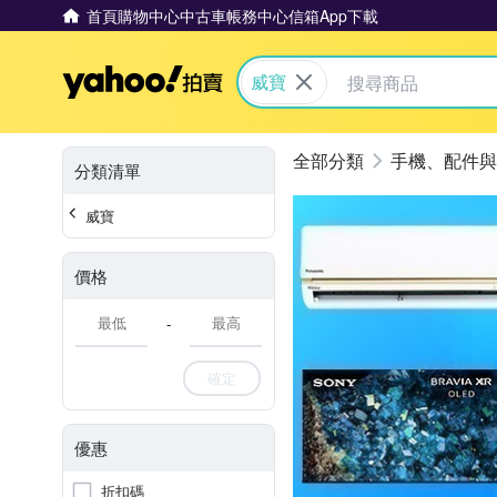
首頁
購物中心
中古車
帳務中心
信箱
App下載
Yahoo拍賣
威寶
手機、配件與
分類清單
威寶
價格
-
確定
優惠
折扣碼