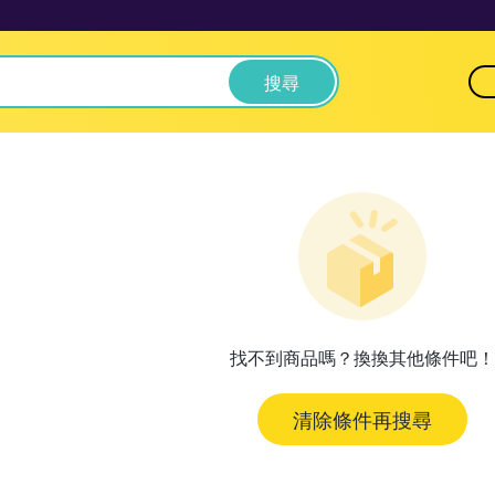
搜尋
找不到商品嗎？換換其他條件吧！
清除條件再搜尋