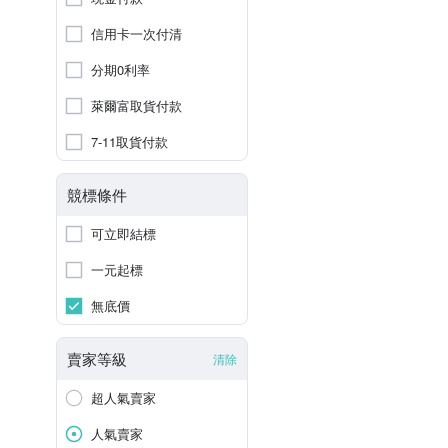
信用卡一次付清
分期0利率
萊爾富取貨付款
7-11取貨付款
競標條件
可立即結標
一元起標
無底價
賣家等級
清除
超人氣賣家
人氣賣家