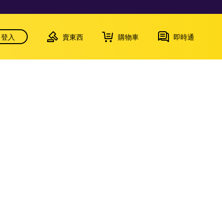
登入
賣東西
購物車
即時通