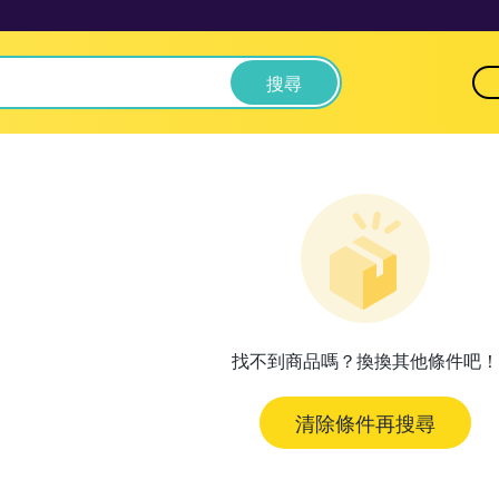
搜尋
找不到商品嗎？換換其他條件吧！
清除條件再搜尋