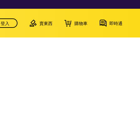
登入
賣東西
購物車
即時通