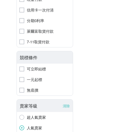
信用卡一次付清
分期0利率
萊爾富取貨付款
7-11取貨付款
競標條件
可立即結標
一元起標
無底價
賣家等級
清除
超人氣賣家
人氣賣家