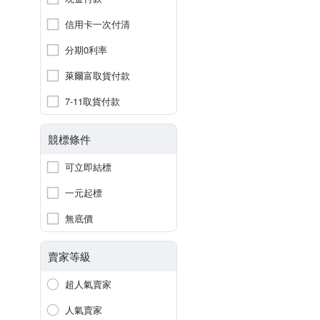
信用卡一次付清
分期0利率
萊爾富取貨付款
7-11取貨付款
競標條件
可立即結標
一元起標
無底價
賣家等級
超人氣賣家
人氣賣家