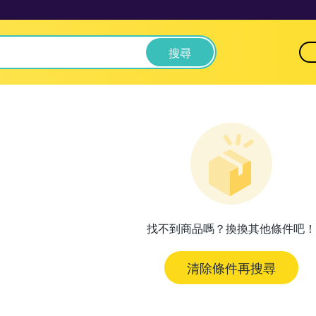
搜尋
找不到商品嗎？換換其他條件吧！
清除條件再搜尋