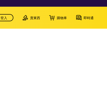
登入
賣東西
購物車
即時通