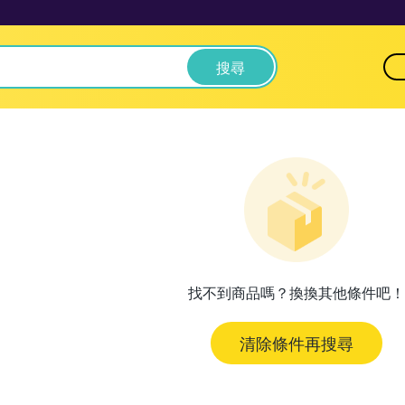
搜尋
找不到商品嗎？換換其他條件吧！
清除條件再搜尋