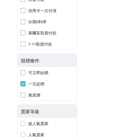
信用卡一次付清
分期0利率
萊爾富取貨付款
7-11取貨付款
競標條件
可立即結標
一元起標
無底價
賣家等級
超人氣賣家
人氣賣家