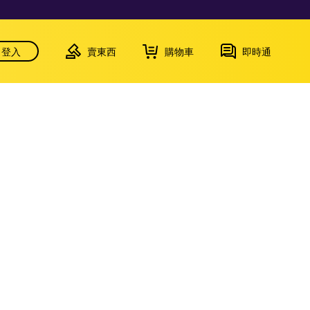
登入
賣東西
購物車
即時通