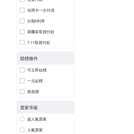
信用卡一次付清
分期0利率
萊爾富取貨付款
7-11取貨付款
競標條件
可立即結標
一元起標
無底價
賣家等級
超人氣賣家
人氣賣家