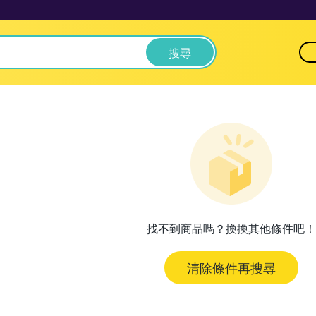
搜尋
找不到商品嗎？換換其他條件吧！
清除條件再搜尋