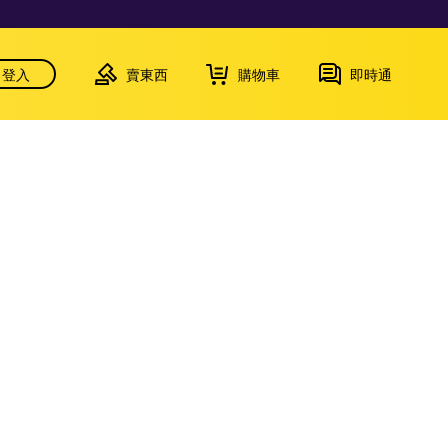
登入
賣東西
購物車
即時通