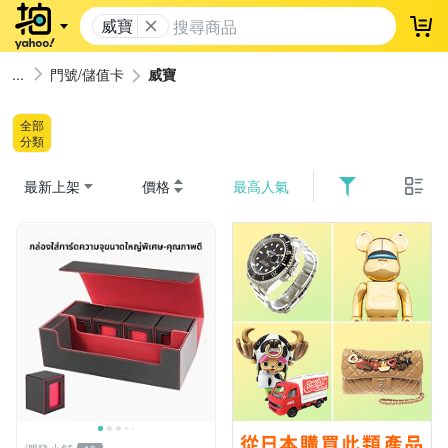
威寶
登
門號/儲值卡
威寶
全部
分類
最新上架
價格
最高人氣