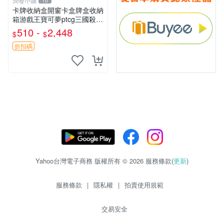
潤發小舖
10
卡牌收納盒開窗卡盒牌盒收納
箱游戲王寶可夢ptcg三國殺海
賊王dtcg
510 -
2,448
$
$
折扣碼
Yahoo台灣電子商務 版權所有 © 2026 服務條款(
更新
)
服務條款
|
隱私權
|
拍賣使用規範
交易安全