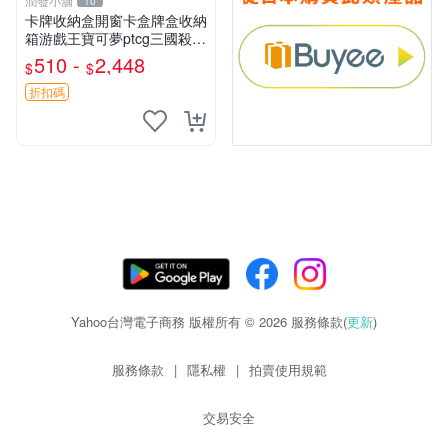
潤發小舖
10
卡牌收納盒開窗卡盒牌盒收納
箱游戲王寶可夢ptcg三國殺海
賊王dtcg
510 -
2,448
$
$
折扣碼
Yahoo台灣電子商務 版權所有 © 2026 服務條款(
更新
)
服務條款
|
隱私權
|
拍賣使用規範
交易安全