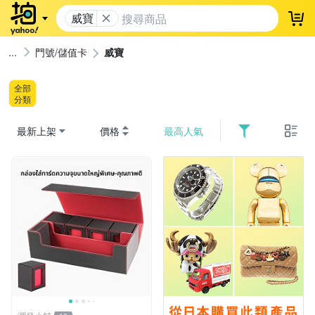
威寶
登
門號/儲值卡
威寶
全部
分類
最新上架
價格
最高人氣