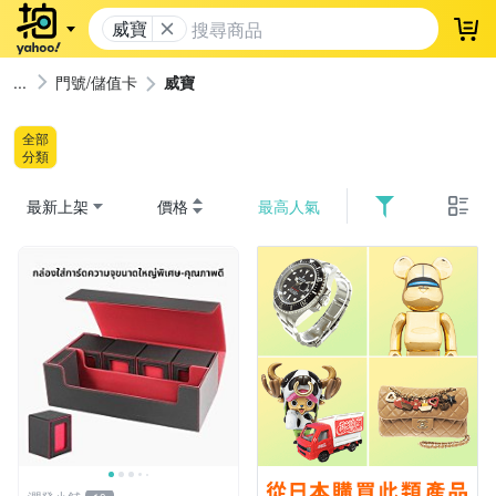
威寶
登
門號/儲值卡
威寶
全部
分類
最新上架
價格
最高人氣