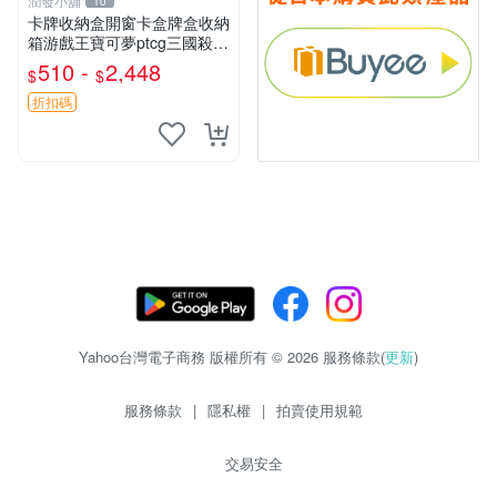
潤發小舖
10
卡牌收納盒開窗卡盒牌盒收納
箱游戲王寶可夢ptcg三國殺海
賊王dtcg
510 -
2,448
$
$
折扣碼
Yahoo台灣電子商務 版權所有 © 2026 服務條款(
更新
)
服務條款
|
隱私權
|
拍賣使用規範
交易安全