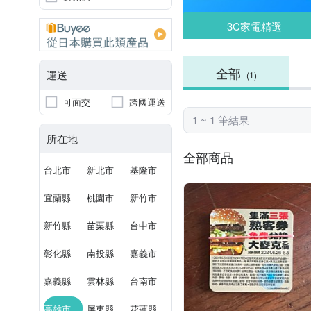
3C家電精選
全部
運送
(1)
可面交
跨國運送
1 ~ 1 筆結果
所在地
全部商品
台北市
新北市
基隆市
宜蘭縣
桃園市
新竹市
新竹縣
苗栗縣
台中市
彰化縣
南投縣
嘉義市
嘉義縣
雲林縣
台南市
高雄市
屏東縣
花蓮縣