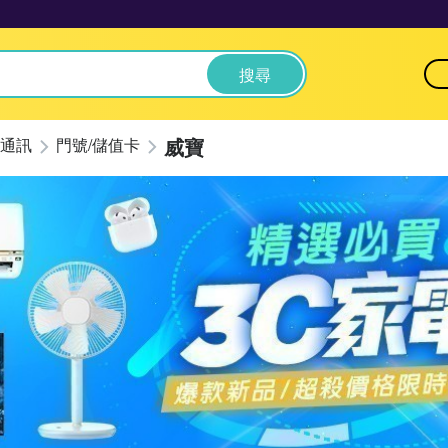
搜尋
威寶
通訊
門號/儲值卡