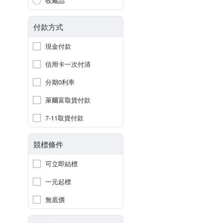
收藏品
付款方式
現金付款
信用卡一次付清
分期0利率
萊爾富取貨付款
7-11取貨付款
競標條件
可立即結標
一元起標
無底價