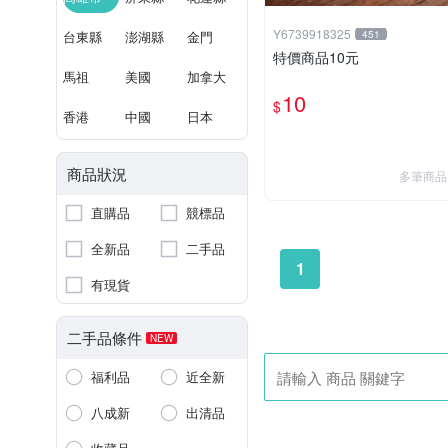
Y6739918325
台東縣
澎湖縣
金門
451
特價商品10元
馬祖
美國
加拿大
10
$
香港
中國
日本
商品狀況
多筆商品
直購品
競標品
全新品
二手品
1
有現貨
二手品條件
NEW
福利品
近全新
八成新
出清品