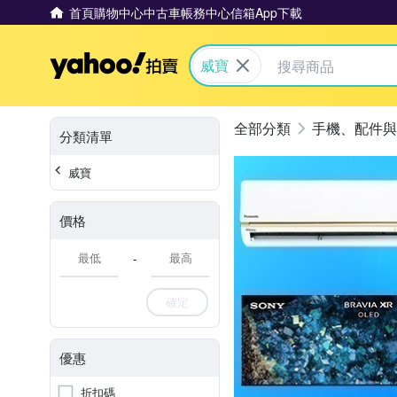
首頁
購物中心
中古車
帳務中心
信箱
App下載
Yahoo拍賣
威寶
手機、配件與
分類清單
威寶
價格
-
確定
優惠
折扣碼