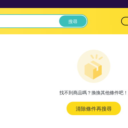
搜尋
找不到商品嗎？換換其他條件吧！
清除條件再搜尋