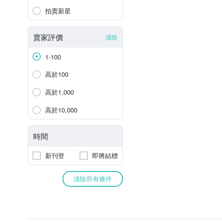
拍賣新星
賣家評價
清除
1-100
高於100
高於1,000
高於10,000
時間
新刊登
即將結標
清除所有條件