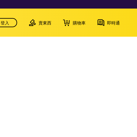
登入
賣東西
購物車
即時通