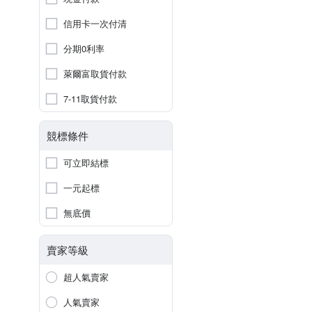
信用卡一次付清
分期0利率
萊爾富取貨付款
7-11取貨付款
競標條件
可立即結標
一元起標
無底價
賣家等級
超人氣賣家
人氣賣家