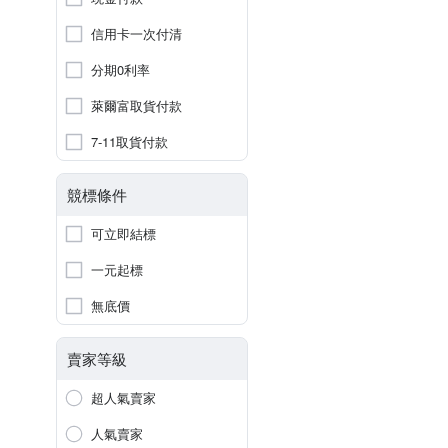
信用卡一次付清
分期0利率
萊爾富取貨付款
7-11取貨付款
競標條件
可立即結標
一元起標
無底價
賣家等級
超人氣賣家
人氣賣家