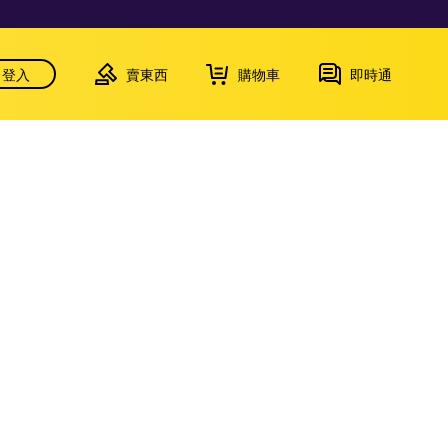
登入
賣東西
購物車
即時通