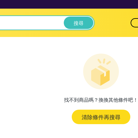
搜尋
找不到商品嗎？換換其他條件吧！
清除條件再搜尋