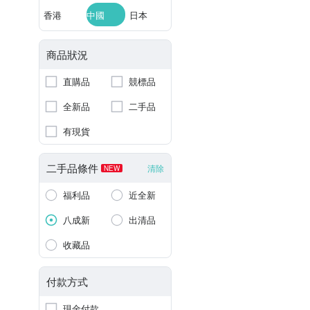
香港
中國
日本
商品狀況
直購品
競標品
全新品
二手品
有現貨
二手品條件
清除
NEW
福利品
近全新
八成新
出清品
收藏品
付款方式
現金付款