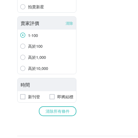
拍賣新星
賣家評價
清除
1-100
高於100
高於1,000
高於10,000
時間
新刊登
即將結標
清除所有條件