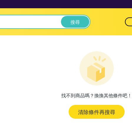
搜尋
找不到商品嗎？換換其他條件吧！
清除條件再搜尋