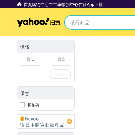
首頁
購物中心
中古車
帳務中心
信箱
App下載
Yahoo拍賣
價格
-
確定
優惠
折扣碼