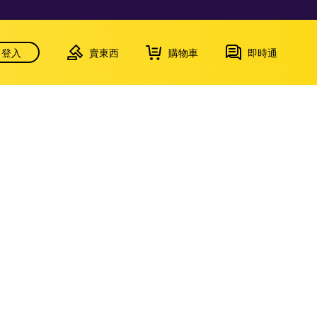
登入
賣東西
購物車
即時通