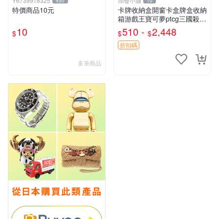
Y6739918325
潤發小舖
450
10
特價商品10元
卡牌收納盒開窗卡盒牌盒收納
箱游戲王寶可夢ptcg三國殺海
賊王dtcg
10
510 -
2,448
$
$
$
折扣碼
多筆商品