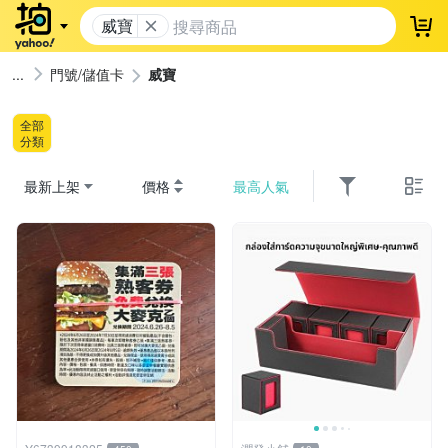
威寶
登
門號/儲值卡
威寶
全部
分類
最新上架
價格
最高人氣