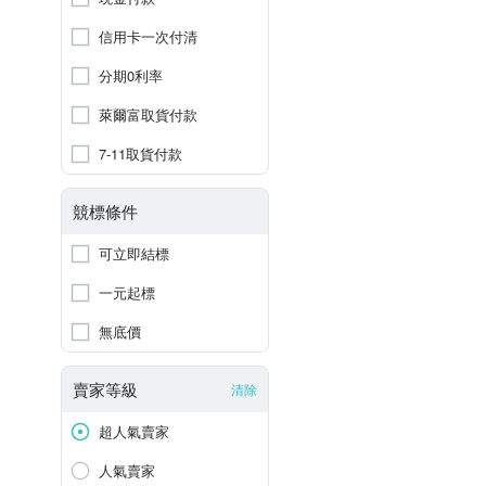
信用卡一次付清
分期0利率
萊爾富取貨付款
7-11取貨付款
競標條件
可立即結標
一元起標
無底價
賣家等級
清除
超人氣賣家
人氣賣家