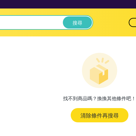
搜尋
找不到商品嗎？換換其他條件吧！
清除條件再搜尋