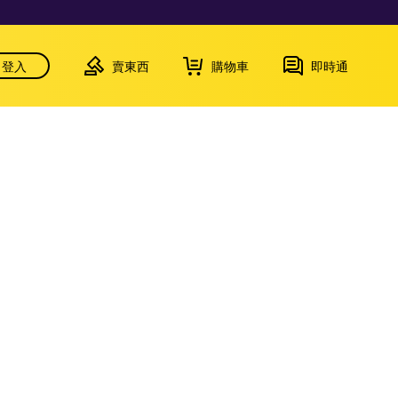
登入
賣東西
購物車
即時通