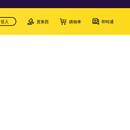
登入
賣東西
購物車
即時通