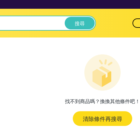
搜尋
找不到商品嗎？換換其他條件吧！
清除條件再搜尋