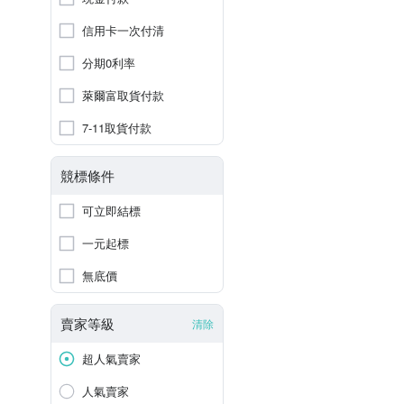
信用卡一次付清
分期0利率
萊爾富取貨付款
7-11取貨付款
競標條件
可立即結標
一元起標
無底價
賣家等級
清除
超人氣賣家
人氣賣家