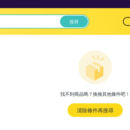
搜尋
找不到商品嗎？換換其他條件吧！
清除條件再搜尋