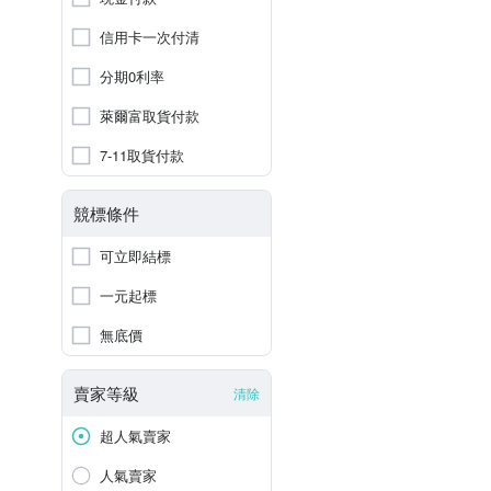
信用卡一次付清
分期0利率
萊爾富取貨付款
7-11取貨付款
競標條件
可立即結標
一元起標
無底價
賣家等級
清除
超人氣賣家
人氣賣家