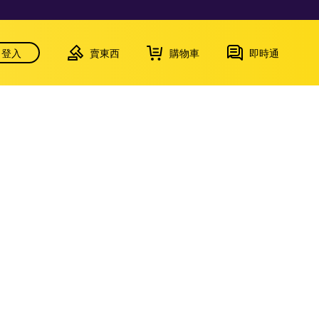
登入
賣東西
購物車
即時通