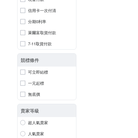
信用卡一次付清
分期0利率
萊爾富取貨付款
7-11取貨付款
競標條件
可立即結標
一元起標
無底價
賣家等級
超人氣賣家
人氣賣家