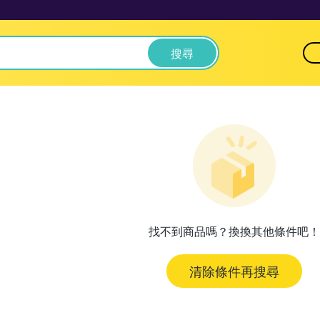
搜尋
找不到商品嗎？換換其他條件吧！
清除條件再搜尋