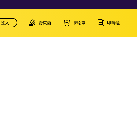
登入
賣東西
購物車
即時通