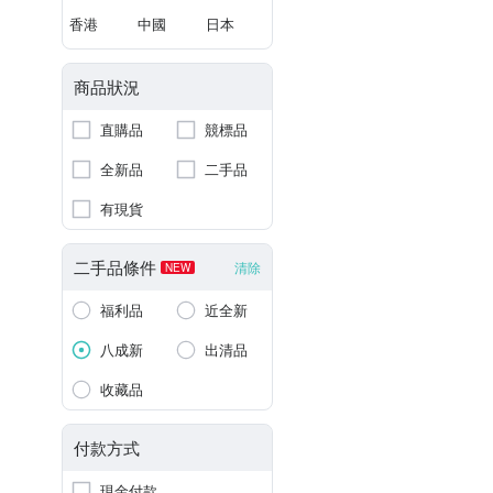
香港
中國
日本
商品狀況
直購品
競標品
全新品
二手品
有現貨
二手品條件
清除
NEW
福利品
近全新
八成新
出清品
收藏品
付款方式
現金付款